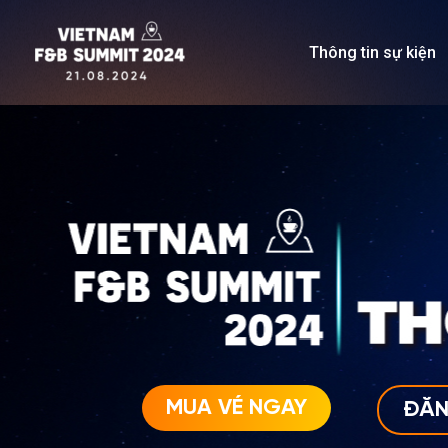
Nhảy
tới
Thông tin sự kiện
nội
dung
MUA VÉ NGAY
ĐĂN