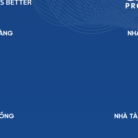
VÀNG
NH
ĐỒNG
NHÀ TÀ