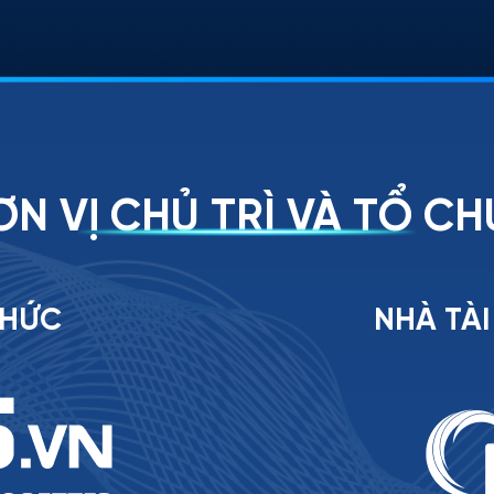
N VỊ CHỦ TRÌ VÀ TỔ C
CHỨC
NHÀ TÀ