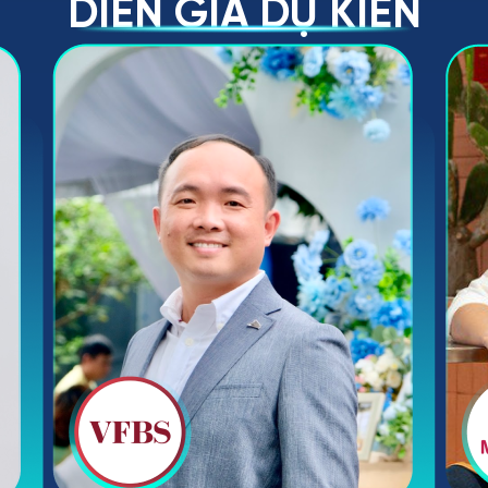
DIỄN GIẢ DỰ KIẾN