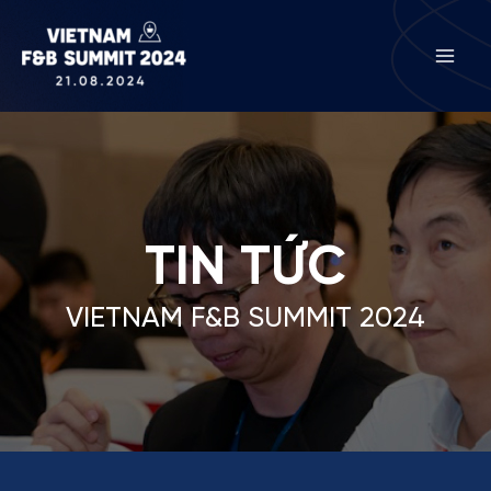
Nhảy
Mai
tới
Men
nội
dung
TIN TỨC
VIETNAM F&B SUMMIT 2024