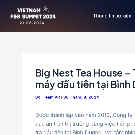
Nhảy
Điều
tới
hướng
Thông tin sự kiện
nội
bài
dung
viết
Big Nest Tea House – 
máy đầu tiên tại Bìn
Bởi
Team PR
/
30 Tháng 8, 2024
Được thành lập vào năm 2019, Công ty
dấu ấn trên thị trường bằng việc tiên 
trà đầu tiên tại Bình Dương. Với tầm nh