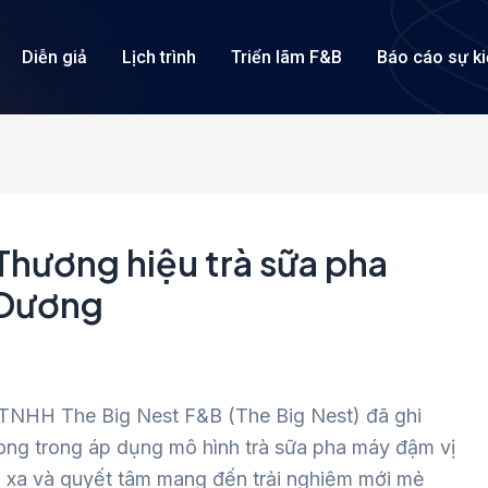
Diễn giả
Lịch trình
Triển lãm F&B
Báo cáo sự k
Thương hiệu trà sữa pha
h Dương
 TNHH The Big Nest F&B (The Big Nest) đã ghi
phong trong áp dụng mô hình trà sữa pha máy đậm vị
ìn xa và quyết tâm mang đến trải nghiệm mới mẻ