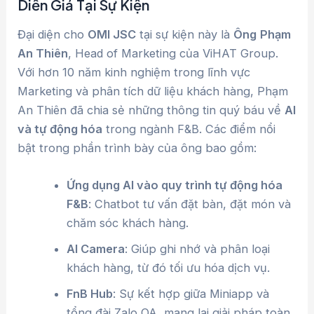
Diễn Giả Tại Sự Kiện
Đại diện cho
OMI JSC
tại sự kiện này là
Ông
Phạm
An Thiên
, Head of Marketing của ViHAT Group.
Với hơn 10 năm kinh nghiệm trong lĩnh vực
Marketing và phân tích dữ liệu khách hàng, Phạm
An Thiên đã chia sẻ những thông tin quý báu về
AI
và tự động hóa
trong ngành F&B. Các điểm nổi
bật trong phần trình bày của ông bao gồm:
Ứng dụng AI vào quy trình tự động hóa
F&B
: Chatbot tư vấn đặt bàn, đặt món và
chăm sóc khách hàng.
AI Camera
: Giúp ghi nhớ và phân loại
khách hàng, từ đó tối ưu hóa dịch vụ.
FnB Hub
: Sự kết hợp giữa Miniapp và
tổng đài Zalo OA, mang lại giải pháp toàn