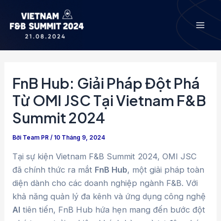
Nhảy
Điều
Mai
tới
hướng
Men
nội
bài
dung
viết
FnB Hub: Giải Pháp Đột Phá
Từ OMI JSC Tại Vietnam F&B
Summit 2024
Bởi
Team PR
/
10 Tháng 9, 2024
Tại sự kiện Vietnam F&B Summit 2024, OMI JSC
đã chính thức ra mắt
FnB Hub
, một giải pháp toàn
diện dành cho các doanh nghiệp ngành F&B. Với
khả năng quản lý đa kênh và ứng dụng công nghệ
AI
tiên tiến, FnB Hub hứa hẹn mang đến bước đột